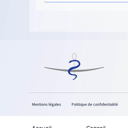
Footer
Mentions légales
Politique de confidentialité
Plan du site