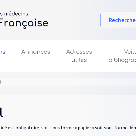
es médecins
Rechercher
 Française
ns
Annonces
Adresses
Veil
utiles
bibliogr
l
l
né est obligatoire, soit sous forme « papier » soit sous forme dém