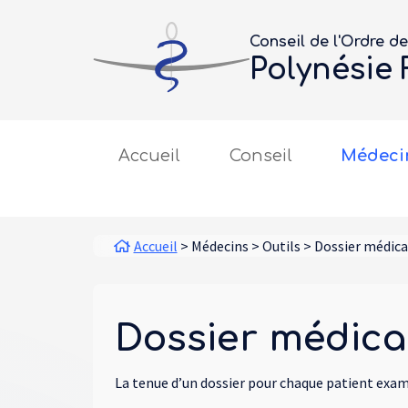
Aller au contenu principal
Panneau de gestion des cookies
Conseil de l'Ordre d
Polynésie
Main navigation
Accueil
Conseil
Médeci
Fil d'Ariane
Accueil
Médecins
Outils
Dossier médica
Dossier médica
La tenue d’un dossier pour chaque patient exami