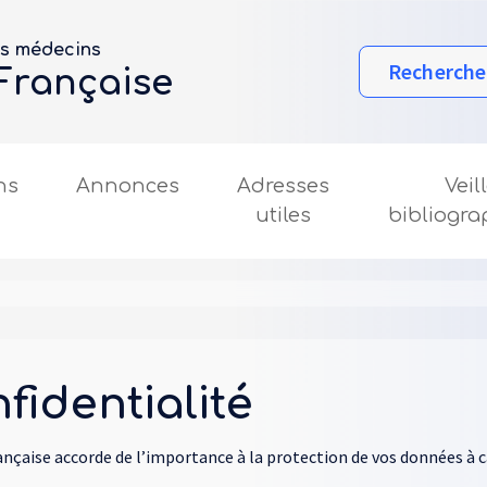
es médecins
Rechercher
 Française
ns
Annonces
Adresses
Veil
utiles
bibliogr
fidentialité
ançaise accorde de l’importance à la protection de vos données à 