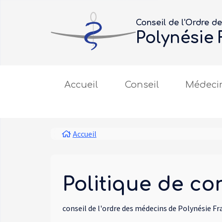
Aller au contenu principal
Panneau de gestion des cookies
Conseil de l'Ordre d
Polynésie
Main navigation
Accueil
Conseil
Médeci
Fil d'Ariane
Accueil
Politique de con
conseil de l'ordre des médecins de Polynésie Fr