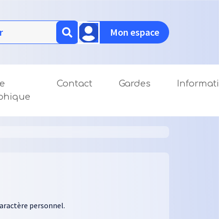
Mon espace
le
Contact
Gardes
Informat
aphique
caractère personnel.