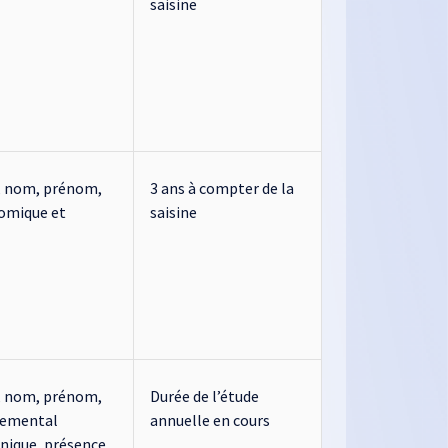
saisine
é, nom, prénom,
3 ans à compter de la
nomique et
saisine
é, nom, prénom,
Durée de l’étude
temental
annuelle en cours
ronique, présence