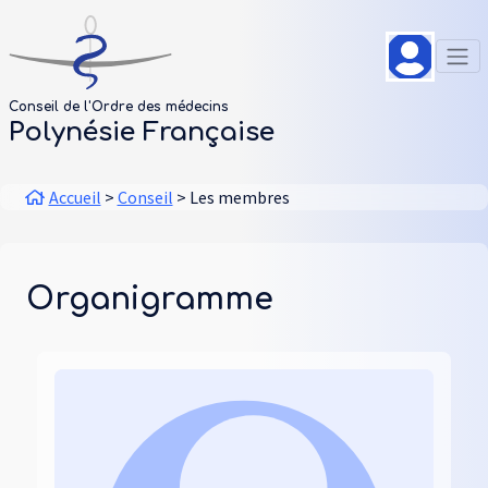
Aller au contenu principal
Panneau de gestion des cookies
Conseil de l'Ordre des médecins
Polynésie Française
Fil d'Ariane
Accueil
Conseil
Les membres
Organigramme