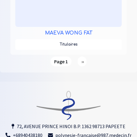
MAEVA WONG FAT
Titulaires
Pagination
Page suivante
Page 1
››
72, AVENUE PRINCE HINOI B.P. 1362 98713 PAPEETE
+68940438180
polynesie-francaise@987.medecin.fr