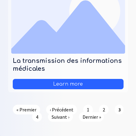
La transmission des informations
médicales
Learn more
Pagination
Première page
Page précédente
Page
Page
Page co
« Premier
‹ Précédent
1
2
3
Page
Page suivante
Dernière page
4
Suivant ›
Dernier »