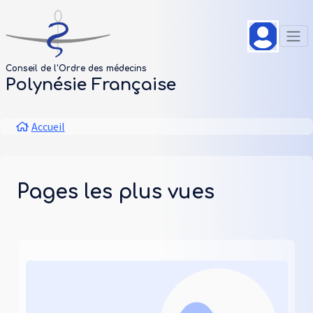
Aller au contenu principal
Panneau de gestion des cookies
Conseil de l'Ordre des médecins
Polynésie Française
Fil d'Ariane
Accueil
Pages les plus vues